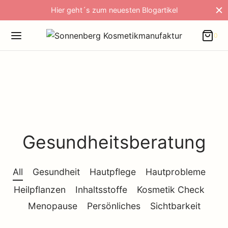
Hier geht´s zum neuesten Blogartikel
0
Cart
0
Updating…
Es befinden sich keine Produkte im Warenkorb.
Continue Shopping
Gesundheitsberatung
All
Gesundheit
Hautpflege
Hautprobleme
Heilpflanzen
Inhaltsstoffe
Kosmetik Check
Menopause
Persönliches
Sichtbarkeit